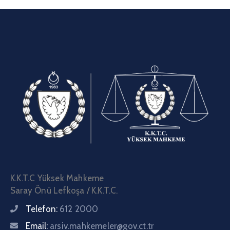
K.K.T.C Yüksek Mahkeme
Saray Önü Lefkoşa / K.K.T.C.
Telefon:
612 2000
Email:
arsiv.mahkemeler@gov.ct.tr