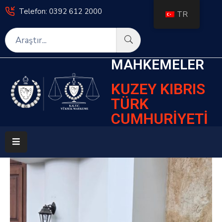
Telefon: 0392 612 2000
TR
Anasayfa
MAHKEMELER
Mevzuat
KUZEY KIBRIS
Kararlar
TÜRK
Mahkemeler
CUMHURİYETİ
Sıkça
Sorulan
Sorular
Elektronik
Hizmetler
Haberler